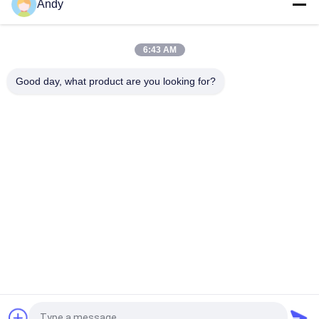
Andy
Sayfanın Üstü
6:43 AM
Good day, what product are you looking for?
Popüler Kategoriler
Tüm
Titreşimli Eleme 
Döner Eleme 
Makinası
Makinası
Tumbler Eleme 
Toplu Çanta 
Makinesi
Boşaltıcı
Vakum Konveyör 
Şerit Blender 
Sistemleri
Makinesi
Pulverizatör 
Toz Eleme Makinesi
Öğütücü Makinası