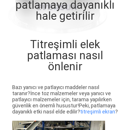
patlamaya dayanıklı
TURU
hale getirilir
KALITE
KONTROL
Titreşimli elek
BIZIMLE
patlaması nasıl
ILETIŞIME
önlenir
GEÇIN
Bazı yanıcı ve patlayıcı maddeler nasıl
BIR
taranır?İnce toz malzemeler veya yanıcı ve
TEKLIF
patlayıcı malzemeler için, tarama yapılırken
güvenlik en önemli husustur!Peki, patlamaya
ISTEĞI
dayanıklı etki nasıl elde edilir?
titreşimli ekran
?
SITE