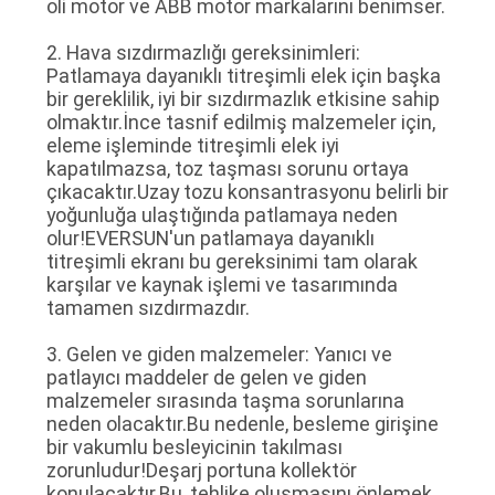
oli motor ve ABB motor markalarını benimser.
2. Hava sızdırmazlığı gereksinimleri:
Patlamaya dayanıklı titreşimli elek için başka
bir gereklilik, iyi bir sızdırmazlık etkisine sahip
olmaktır.İnce tasnif edilmiş malzemeler için,
eleme işleminde titreşimli elek iyi
kapatılmazsa, toz taşması sorunu ortaya
çıkacaktır.Uzay tozu konsantrasyonu belirli bir
yoğunluğa ulaştığında patlamaya neden
olur!EVERSUN'un patlamaya dayanıklı
titreşimli ekranı bu gereksinimi tam olarak
karşılar ve kaynak işlemi ve tasarımında
tamamen sızdırmazdır.
3. Gelen ve giden malzemeler: Yanıcı ve
patlayıcı maddeler de gelen ve giden
malzemeler sırasında taşma sorunlarına
neden olacaktır.Bu nedenle, besleme girişine
bir vakumlu besleyicinin takılması
zorunludur!Deşarj portuna kollektör
konulacaktır.Bu, tehlike oluşmasını önlemek