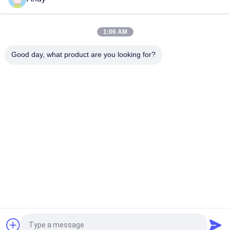
Screening Machine Air-flow Sorting Machine
Basit Çalışma ve Bakım Hava akışı ile santrifüj tarayıcı Kimya
1:06 AM
Mühendisliği Endüstrisinde Ultra ince toz sınıflandırması için
tarayıcı
Good day, what product are you looking for?
Popüler Kategoriler
Tüm
Titreşimli Eleme 
Döner Eleme 
Makinası
Makinası
Tumbler Eleme 
Toplu Çanta 
Makinesi
Boşaltıcı
Vakum Konveyör 
Şerit Blender 
Sistemleri
Makinesi
Pulverizatör 
Toz Eleme Makinesi
Öğütücü Makinası
Teklif isteği