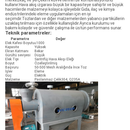
merkezkaç ve yerçekimi kuvvetlerinin bir kombinasyonunu
kullanır.Hava akış ızgarası büyük bir kapasiteye sahiptir ve büyük
hacimlerde malzemeyi kolayca işleyebilir.Gıda, ilaç ve kimya
endüstrilerindeki eleme uygulamaları için en iyi
seçimdir.Tozlardan ve diğer malzemelerden yabancı partiküllerin
uzaklaştırılması için özellikle kullanışlıdır.Ayrıca kurulumu ve
bakımı kolaydır ve güvenilir çalışma ile üstün performans sunar.
Teknik parametreler:
Parametre
Değer
Elek Kafesi Boyutu
≤1000
Kapasite
Yüksek
Ekran Katmanı
Bekar
Gürültü seviyesi
Düşük
Elek Tipi
Santrifüj Hava Akışı Eleği
Boyut
Özelleştirilmiş
Başvuru
50-500 Mesh Aralığında İnce Toz
İşlev
Eleme
Güç
Elektrik
Malzeme
Paslanmaz Çelik304, Q235A