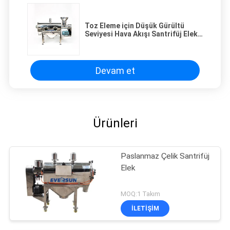
Toz Eleme için Düşük Gürültü
Seviyesi Hava Akışı Santrifüj Elek
1000 Mesh Boyutu
Devam et
Ürünleri
Paslanmaz Çelik Santrifüj
Elek
MOQ:1 Takım
İLETIŞIM