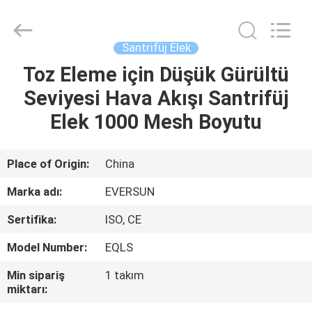
EVERSUN
Machinery
(Henan)
Co.,
Ltd.
Santrifüj Elek
All
Rights
Reserved.
Toz Eleme için Düşük Gürültü
EV
Seviyesi Hava Akışı Santrifüj
ÜRÜN:%
Elek 1000 Mesh Boyutu
S
Place of Origin:
China
VR
Marka adı:
EVERSUN
GÖSTERISI
Sertifika:
ISO, CE
Model Number:
EQLS
HAKKIMIZDA
Min sipariş
1 takım
miktarı:
FABRIKA