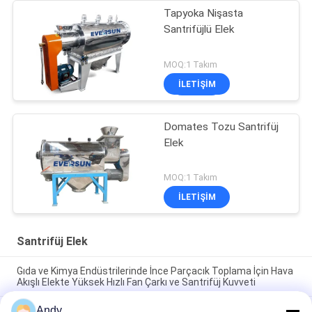
Tapyoka Nişasta
Santrifüjlü Elek
MOQ:1 Takım
İLETIŞIM
Domates Tozu Santrifüj
Elek
MOQ:1 Takım
İLETIŞIM
Santrifüj Elek
Gıda ve Kimya Endüstrilerinde İnce Parçacık Toplama İçin Hava
Akışlı Elekte Yüksek Hızlı Fan Çarkı ve Santrifüj Kuvveti
Andy
Stainless Steel Explosion-proof Air-flow Sieve Powder