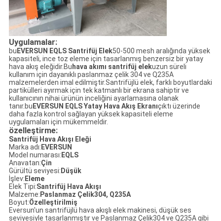
Uygulamalar:
bu
EVERSUN EQLS Santrifüj Elek
50-500 mesh aralığında yüksek
kapasiteli, ince toz eleme için tasarlanmış benzersiz bir yatay
hava akış eleğidir.Bu
hava akımı santrifüj elek
uzun süreli
kullanım için dayanıklı paslanmaz çelik 304 ve Q235A
malzemelerden imal edilmiştir.Santrifüjlü elek, farklı boyutlardaki
partikülleri ayırmak için tek katmanlı bir ekrana sahiptir ve
kullanıcının nihai ürünün inceliğini ayarlamasına olanak
tanır.bu
EVERSUN EQLS Yatay Hava Akış Ekranı
çıktı üzerinde
daha fazla kontrol sağlayan yüksek kapasiteli eleme
uygulamaları için mükemmeldir.
özelleştirme:
Santrifüj Hava Akışı Eleği
Marka adı:
EVERSUN
Model numarası:
EQLS
Anavatan:
Çin
Gürültü seviyesi:
Düşük
İşlev:
Eleme
Elek Tipi:
Santrifüj Hava Akışı
Malzeme:
Paslanmaz Çelik304, Q235A
Boyut:
Özelleştirilmiş
Eversun'un santrifüjlü hava akışlı elek makinesi, düşük ses
seviyesiyle tasarlanmıştır ve Paslanmaz Çelik304 ve Q235A gibi