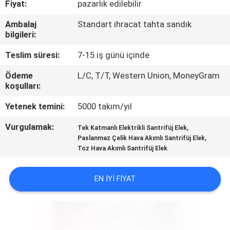
Fiyat:
pazarlık edilebilir
TURU
Ambalaj
Standart ihracat tahta sandık
bilgileri:
KALITE
KONTROL
Teslim süresi:
7-15 iş günü içinde
Ödeme
L/C, T/T, Western Union, MoneyGram
koşulları:
BIZIMLE
ILETIŞIME
Yetenek temini:
5000 takım/yıl
GEÇIN
Vurgulamak:
,
Tek Katmanlı Elektrikli Santrifüj Elek
,
Paslanmaz Çelik Hava Akımlı Santrifüj Elek
Toz Hava Akımlı Santrifüj Elek
BIR
TEKLIF
EN IYI FIYAT
ISTEĞI
SITE