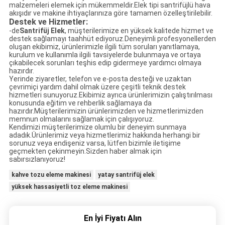
malzemeleri elemek için mükemmeldir.Elek tipi santrifüjlü hava
akışıdır ve makine ihtiyaçlarınıza göre tamamen özelleştirilebilir.
Destek ve Hizmetler:
-de
Santrifüj Elek
, müşterilerimize en yüksek kalitede hizmet ve
destek sağlamayı taahhüt ediyoruz.Deneyimli profesyonellerden
oluşan ekibimiz, ürünlerimizle ilgili tüm soruları yanıtlamaya,
kurulum ve kullanımla ilgili tavsiyelerde bulunmaya ve ortaya
çıkabilecek sorunları teşhis edip gidermeye yardımcı olmaya
hazırdır.
Yerinde ziyaretler, telefon ve e-posta desteği ve uzaktan
çevrimiçi yardım dahil olmak üzere çeşitli teknik destek
hizmetleri sunuyoruz.Ekibimiz ayrıca ürünlerimizin çalıştırılması
konusunda eğitim ve rehberlik sağlamaya da
hazırdır.Müşterilerimizin ürünlerimizden ve hizmetlerimizden
memnun olmalarını sağlamak için çalışıyoruz.
Kendimizi müşterilerimize olumlu bir deneyim sunmaya
adadık.Ürünlerimiz veya hizmetlerimiz hakkında herhangi bir
sorunuz veya endişeniz varsa, lütfen bizimle iletişime
geçmekten çekinmeyin.Sizden haber almak için
sabırsızlanıyoruz!
kahve tozu eleme makinesi
yatay santrifüj elek
yüksek hassasiyetli toz eleme makinesi
En İyi Fiyatı Alın