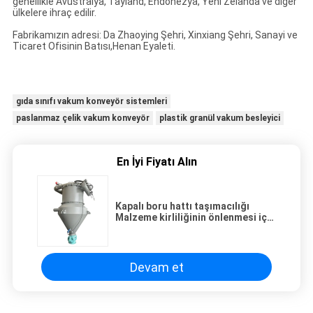
genellikle Avustralya, Tayland, Endonezya, Yeni Zelanda ve diğer
ülkelere ihraç edilir.
Fabrikamızın adresi: Da Zhaoying Şehri, Xinxiang Şehri, Sanayi ve
Ticaret Ofisinin Batısı,Henan Eyaleti.
gıda sınıfı vakum konveyör sistemleri
paslanmaz çelik vakum konveyör
plastik granül vakum besleyici
En İyi Fiyatı Alın
Kapalı boru hattı taşımacılığı
Malzeme kirliliğinin önlenmesi için
hijyenik vakum taşıyıcı sistemleri
Devam et