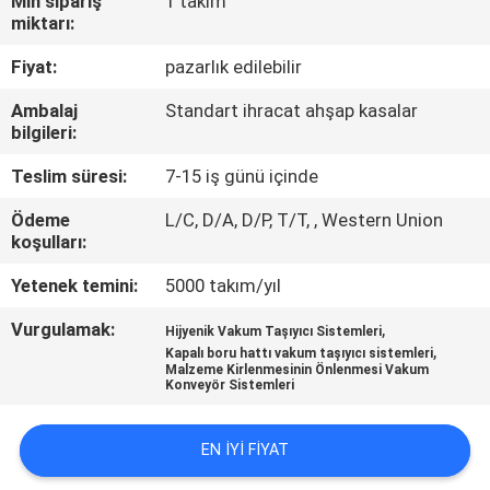
Min sipariş
1 takım
TURU
miktarı:
Fiyat:
pazarlık edilebilir
KALITE
Ambalaj
Standart ihracat ahşap kasalar
KONTROL
bilgileri:
Teslim süresi:
7-15 iş günü içinde
BIZIMLE
Ödeme
L/C, D/A, D/P, T/T, , Western Union
ILETIŞIME
koşulları:
GEÇIN
Yetenek temini:
5000 takım/yıl
Vurgulamak:
,
BIR
Hijyenik Vakum Taşıyıcı Sistemleri
,
Kapalı boru hattı vakum taşıyıcı sistemleri
TEKLIF
Malzeme Kirlenmesinin Önlenmesi Vakum
Konveyör Sistemleri
ISTEĞI
EN IYI FIYAT
SITE