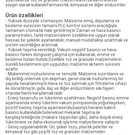
yiyeceklerde toz ve granüler malzemelerin beslenmesinde
yaygın olarak kullanılırFarmasötik, kimyasal ve diğer endüstriler.
Ürün özellikleri
- Yüksek düzeyde otomasyon: Malzeme emiş, depolama ve
besleme sürecinin tamamı PLC kontrol sistemi aracılığıyla
tamamen otomatik hale getirilmiştir.Zaman ve hava basıncı
parametreleri, farklı malzemelerin özelliklerine uygun olarak
hassas bir şekilde ayarlanabilir, manuel müdahaleyi azaltmak ve
üretim verimliliğini artırmak.
- Yüksek taşıma verimliliği: Vakum negatif basıncı ve hava
basıncı farkını döngüsel çalışma için kullanarak, emme ve
besleme hızları hızlıdır,Özellikle toz ve granüler malzemelerin
sürekli beslenmesi için uygundur, malzeme aktarım süresini
azaltır.
- Mükemmel mühürlenme ve temizlik: Malzeme sızıntılarını ve
dış kirliliği önlemek için ekipman, genel olarak mühürlenmiş bir
yapıyla tasarlanmıştır.Hava ve toz ayırmak için filtreleme cihazı
ile donatılmıştır, gıda, ilaç ve diğer endüstrilerin sıkı hijyen
standartlarını karşılamaktadır.
- Enerji tasarrufu ve tüketimin azaltılması: Negatif basınç emme
aşamasında enerji tüketimi vakum pompasında yoğunlaşırken,
pozitif basınç taşıma aşamasında,basınçlı havanın kalıntı
basıncı kullanılabilirGeleneksel mekanik taşıma ile
karşılaştırıldığında (makara taşıyıcıları gibi), daha düşük enerji
tüketimine ve daha ekonomik işletme maliyetlerine sahiptir.
- Geniş uygulanabilirlik: Un, şeker tozu, plastik peletler ve
kimyasal toz gibi çeşitli toz ve granüler malzemeleri