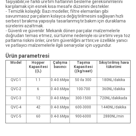
taşıyabilir,ve farklı üretim hatlarının besleme gereksinimlerini
karşılamak için esnek kısa mesafe düzenini destekler.
- Temizlik kolaylığı: Bazı modeller, filtre elemanları gibi
savunmasız parçaların kolayca değiştirilmesini sağlayan hızlı
serbest bırakma yapısıyla tasarlanmıştır.bakım için duraklama
sürelerini azaltmak.
- Güvenli ve güvenilir: Mekanik dönen parçalar malzemelerle
doğrudan temas etmez, sürtünme nedeniyle ısı üretimi veya toz
patlama riskini önler, üretim güvenliğini arttırır,ve özellikle yanıcı
ve patlayıcı malzemelerle ilgili senaryolar için uygundur.
Ürün parametresi
Model
Hopper
Çalışma
Taşıma
Sıkıştırılmış hava
Kapasitesi
basıncı
Kapasitesi
tüketimi
((L)
((kg/saat)
QVC-1
1.1
0.4-0.6Mpa
50 ila 300
180NL/dakika
QVC-2
6
0.4-0.6Mpa
100-700
360NL/dakika
QVC-3
12
0.4-0.6Mpa
300-1500
720NL/dakikada
QVC-4
42
0.4-0.6Mpa
600-3000
1440NL/dakika
QVC-5
60
0.4-0.6Mpa
900-6000
2880NL/min