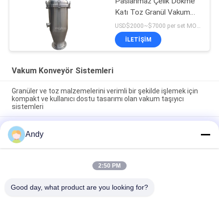
Paslanmaz Çelik Dökme
Katı Toz Granül Vakum
Konveyörü
USD$2000~$7000 per set MOQ:1 Takım
İLETIŞIM
Vakum Konveyör Sistemleri
Granüler ve toz malzemelerini verimli bir şekilde işlemek için
kompakt ve kullanıcı dostu tasarımı olan vakum taşıyıcı
sistemleri
Endüstriyel Proseslerde Granül Malzemelerin Sürekli
Andy
Beslemesi ve Boşaltımı için Otomatik Vakumlu Konveyör
Sistemleri
Tozsuz kapalı boru hattı teknolojisiyle toz ve granüler
2:50 PM
malzemeleri güvenli bir şekilde taşımak için tasarlanmış
vakumlu taşıyıcı sistemleri
Good day, what product are you looking for?
Popüler Kategoriler
Tüm