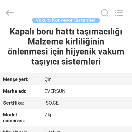
EVERSUN
Machinery
(Henan)
Co.,
Ltd.
Vakum Konveyör Sistemleri
All
Rights
Reserved.
Kapalı boru hattı taşımacılığı
EV
Malzeme kirliliğinin
ÜRÜN:%
önlenmesi için hijyenik vakum
S
taşıyıcı sistemleri
VR
Menşe yeri:
Çin
GÖSTERISI
Marka adı:
EVERSUN
Sertifika:
ISO,CE
HAKKIMIZDA
Model
Zkj
numarası:
FABRIKA