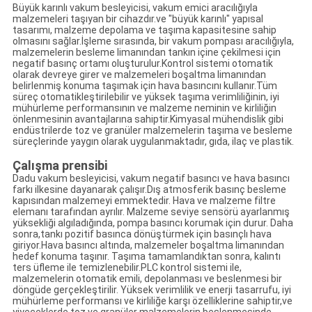
Büyük karınlı vakum besleyicisi, vakum emici aracılığıyla
malzemeleri taşıyan bir cihazdır.ve "büyük karınlı" yapısal
tasarımı, malzeme depolama ve taşıma kapasitesine sahip
olmasını sağlar.İşleme sırasında, bir vakum pompası aracılığıyla,
malzemelerin besleme limanından tankın içine çekilmesi için
negatif basınç ortamı oluşturulur.Kontrol sistemi otomatik
olarak devreye girer ve malzemeleri boşaltma limanından
belirlenmiş konuma taşımak için hava basıncını kullanır.Tüm
süreç otomatikleştirilebilir ve yüksek taşıma verimliliğinin, iyi
mühürleme performansının ve malzeme neminin ve kirliliğin
önlenmesinin avantajlarına sahiptir.Kimyasal mühendislik gibi
endüstrilerde toz ve granüler malzemelerin taşıma ve besleme
süreçlerinde yaygın olarak uygulanmaktadır, gıda, ilaç ve plastik.
Çalışma prensibi
Dadu vakum besleyicisi, vakum negatif basıncı ve hava basıncı
farkı ilkesine dayanarak çalışır.Dış atmosferik basınç besleme
kapısından malzemeyi emmektedir. Hava ve malzeme filtre
elemanı tarafından ayrılır. Malzeme seviye sensörü ayarlanmış
yüksekliği algıladığında, pompa basıncı korumak için durur. Daha
sonra,tankı pozitif basınca dönüştürmek için basınçlı hava
giriyor.Hava basıncı altında, malzemeler boşaltma limanından
hedef konuma taşınır. Taşıma tamamlandıktan sonra, kalıntı
ters üfleme ile temizlenebilir.PLC kontrol sistemi ile,
malzemelerin otomatik emili, depolanması ve beslenmesi bir
döngüde gerçekleştirilir. Yüksek verimlilik ve enerji tasarrufu, iyi
mühürleme performansı ve kirliliğe karşı özelliklerine sahiptir,ve