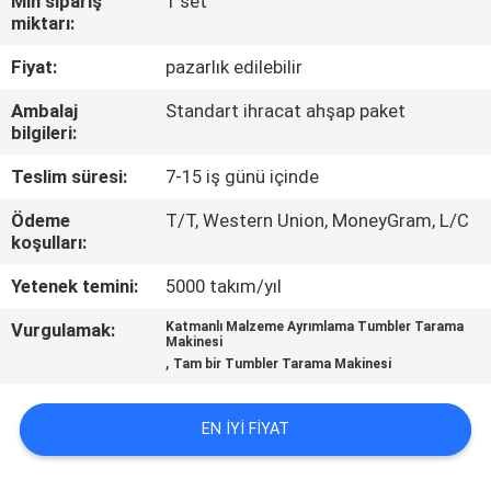
Min sipariş
1 set
TURU
miktarı:
Fiyat:
pazarlık edilebilir
KALITE
Ambalaj
Standart ihracat ahşap paket
KONTROL
bilgileri:
Teslim süresi:
7-15 iş günü içinde
BIZIMLE
Ödeme
T/T, Western Union, MoneyGram, L/C
ILETIŞIME
koşulları:
GEÇIN
Yetenek temini:
5000 takım/yıl
Vurgulamak:
Katmanlı Malzeme Ayrımlama Tumbler Tarama
BIR
Makinesi
,
Tam bir Tumbler Tarama Makinesi
TEKLIF
ISTEĞI
EN IYI FIYAT
SITE