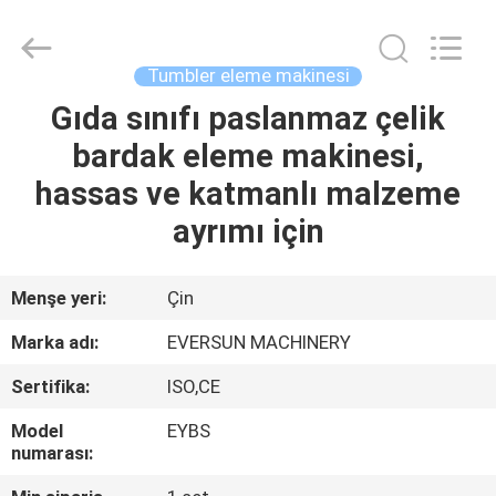
EVERSUN
Machinery
(Henan)
Co.,
Ltd.
Tumbler eleme makinesi
All
Rights
Reserved.
Gıda sınıfı paslanmaz çelik
EV
bardak eleme makinesi,
ÜRÜN:%
hassas ve katmanlı malzeme
S
ayrımı için
VR
Menşe yeri:
Çin
GÖSTERISI
Marka adı:
EVERSUN MACHINERY
Sertifika:
ISO,CE
HAKKIMIZDA
Model
EYBS
numarası:
FABRIKA