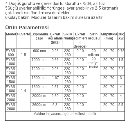
4. Düşük gürültü ve çevre dostu: Gürültü ≤75dB, az toz.
5Güçlü uyarlanabilirlik: Yörüngesi ayarlanabilir ve 2-5 katmanlı
çok taneli sınıflandırmayı destekler.
6Kolay bakım: Modüler tasarım bakım süresini azaltır.
Ürün Parametresi
Model
Güverte
Ekipmanın
Ekran
Sıklık
Ekran
Sirin
Amplituda
Güç
çapı
ağı alanı
(r/min)
eğimleri
örgüsü
(mm)
(kw)
((m2)
(
derece)
EYBS-
600 mm
0.28
220-
0-10
20
20 - 70
0.75
600
1-5
280
mikron
20
EYBS-
1000 mm
0.66
220-
0-10
20 - 70
1.5
mm'ye
1000
280
kadar
EYBS-
1200 mm
0.98
220-
0-10
20 - 70
2.2
1200
280
EYBS-
1500 mm
1.67
220-
0-10
20 - 70
3
1500
280
EYBS-
1800 mm
2.37
220-
0-10
20 - 70
4
1800
1-4
280
EYBS-
2000mm
2.89
220-
0-10
20 - 70
4
2000
280
EYBS-
2600mm
5.3
220-
0-10
20 - 70
5.5
2600
280
Makine ihtiyacınıza göre özelleştirilebilir