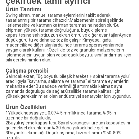
çekirdek tahıl ayırıcı
Ürün Tanıtımı
Swing ekran, manuel tarama eylemlerini taklit ederek
tasarlanmış bir tarama cihazıdır.Malzemenin spiral şeklinde
ilerlemesine ve katman katman taramasına neden olurBu
ekipman yüksek tarama doğruluğuna, büyük işleme
kapasitesine sahiptir.uzun ekran ömrü ve diğer avantajlarAyrıca
düşük gürültü ve daha az toz ile çalışır. Kimyasal, gıda,
madencilik ve diğer alanlarda ince tarama operasyonlarında
yaygın olarak kullanılır.Özellikle toz ve granüler malzemelerin
işlenmesi için uygun olan ve parçacık boyutu sınıflandırması için
sıkı gereksinimleri olan.
Çalışma prensibi
Salıncak ekran, "üç boyutlu bileşik hareket + spiral tarama yolu"
aracılığıyla "kavrama, sallama ve tarama" el tarama eylemlerini
mekanize eder.Bu sadece verimliliği artırmakla kalmaz aynı
zamanda doğruluğu da sağlar.Özellikle tarama kalitesi için
yüksek gereksinimleri olan endüstriyel senaryolar için uygundur.
Ürün Özellikleri
1Yüksek hassasiyet: 0.074-5 mm'lik ince tarama,% 95'in
üzerinde bir doğrulukla;
2Büyük işleme kapasitesi: Spiral yörüngesi, üretim kapasitesini
geleneksel ekranlardan% 30 daha yüksek hale getirir.
3Dayanıklı ekran ağı: Düşük aşınma, hizmet ömrü %50-80%
uzatılır;