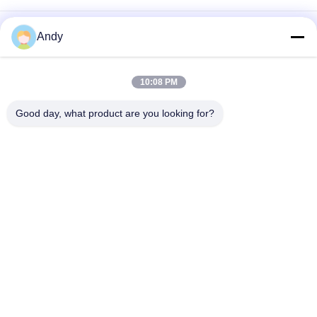
Endüstrideki kırılgan ince ve yapışkan malzemelerin kolay
Andy
bakımı ve nazik taraması için tasarlanmış Tumbler Tarama
Makinesi
Düşük Gürültü ve Toz Önleme ile Çok Seviyeli Partikül Boyutu
10:08 PM
Sınıflandırması ve Stabil Çalışma Sunan Yüksek Kapasiteli
Tumbler Eleme Makinesi
Good day, what product are you looking for?
Popüler Kategoriler
Tüm
Titreşimli Eleme 
Döner Eleme 
Makinası
Makinası
Tumbler Eleme 
Toplu Çanta 
Makinesi
Boşaltıcı
Vakum Konveyör 
Şerit Blender 
Sistemleri
Makinesi
Pulverizatör 
Toz Eleme Makinesi