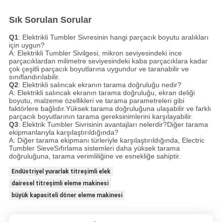
Sık Sorulan Sorular
Q1
: Elektrikli Tumbler Sivresinin hangi parçacık boyutu aralıkları
için uygun?
A: Elektrikli Tumbler Sivilgesi, mikron seviyesindeki ince
parçacıklardan milimetre seviyesindeki kaba parçacıklara kadar
çok çeşitli parçacık boyutlarına uygundur ve taranabilir ve
sınıflandırılabilir.
Q2
: Elektrikli salıncak ekranın tarama doğruluğu nedir?
A: Elektrikli salıncak ekranın tarama doğruluğu, ekran deliği
boyutu, malzeme özellikleri ve tarama parametreleri gibi
faktörlere bağlıdır.Yüksek tarama doğruluğuna ulaşabilir ve farklı
parçacık boyutlarının tarama gereksinimlerini karşılayabilir.
Q3
: Elektrik Tumbler Sivrisinin avantajları nelerdir?
Diğer tarama
ekipmanlarıyla karşılaştırıldığında?
A: Diğer tarama ekipmanı türleriyle karşılaştırıldığında, Electric
Tumbler Sieve
Sıfırlama sistemleri daha yüksek tarama
doğruluğuna, tarama verimliliğine ve esnekliğe sahiptir.
Endüstriyel yuvarlak titreşimli elek
dairesel titreşimli eleme makinesi
büyük kapasiteli döner eleme makinesi